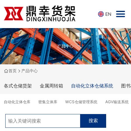
EN
首页
产品中心
各式仓储货架
金属周转箱
自动化立体仓储系统
图书
自动化立体仓库
密集立体库
WCS仓储管理系统
AGV输送系统
搜索